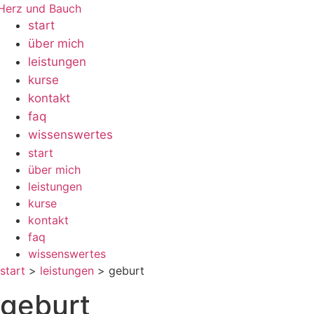
Zum
Inhalt
start
wechseln
über mich
leistungen
kurse
kontakt
faq
wissenswertes
start
Menü
über mich
leistungen
kurse
kontakt
faq
wissenswertes
start
>
leistungen
> geburt
geburt