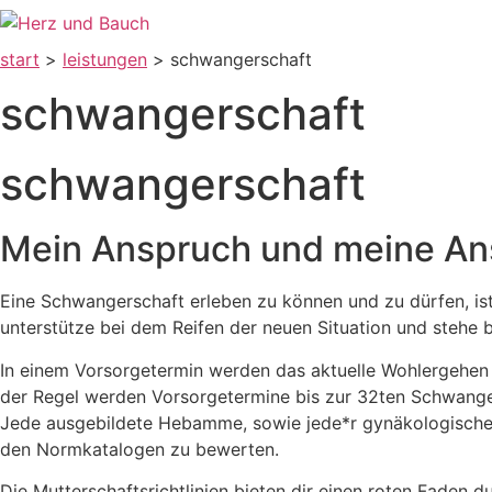
Zum
Inhalt
start
>
leistungen
> schwangerschaft
wechseln
schwangerschaft
schwangerschaft
Mein Anspruch und meine An
Eine Schwangerschaft erleben zu können und zu dürfen, is
unterstütze bei dem Reifen der neuen Situation und stehe 
In einem Vorsorgetermin werden das aktuelle Wohlergehen 
der Regel werden Vorsorgetermine bis zur 32ten Schwan
Jede ausgebildete Hebamme, sowie jede*r gynäkologische K
den Normkatalogen zu bewerten.
Die Mutterschaftsrichtlinien bieten dir einen roten Faden 